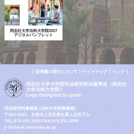
同志社大学法科大学院2027
デジタルパンフレット
｜
｜
｜
｜
証明書の発行について
サイトマップ
リンク
同志社大学大学院司法研究科法務専攻（同志社
大学法科大学院）
Logo Designed by gram
司法研究科事務室 (法科大学院事務室)
〒602-0023 京都市上京区烏丸通上立売下ル
TEL:075-251-3518 FAX:075-251-3069
ji-ls@mail.doshisha.ac.jp