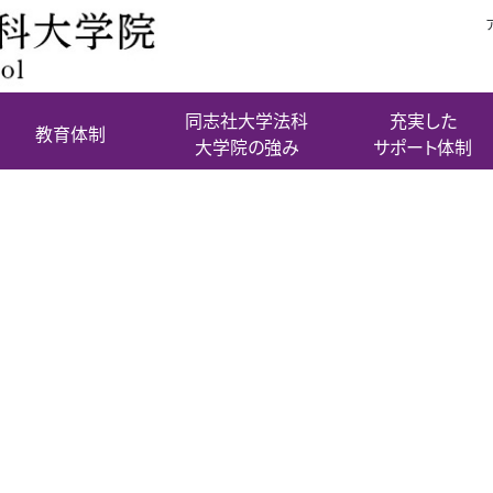
同志社大学法科
充実した
教育体制
大学院の強み
サポート体制
velvet order