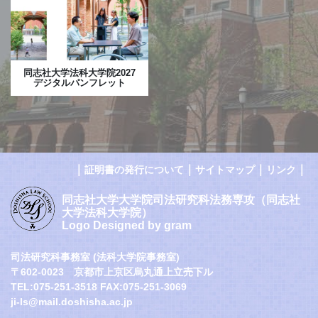
同志社大学法科大学院2027
デジタルパンフレット
｜
｜
｜
｜
証明書の発行について
サイトマップ
リンク
同志社大学大学院司法研究科法務専攻（同志社
大学法科大学院）
Logo Designed by gram
司法研究科事務室 (法科大学院事務室)
〒602-0023 京都市上京区烏丸通上立売下ル
TEL:075-251-3518 FAX:075-251-3069
ji-ls@mail.doshisha.ac.jp