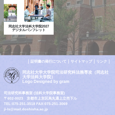
同志社大学法科大学院2027
デジタルパンフレット
｜
｜
｜
｜
証明書の発行について
サイトマップ
リンク
同志社大学大学院司法研究科法務専攻（同志社
大学法科大学院）
Logo Designed by gram
司法研究科事務室 (法科大学院事務室)
〒602-0023 京都市上京区烏丸通上立売下ル
TEL:075-251-3518 FAX:075-251-3069
ji-ls@mail.doshisha.ac.jp