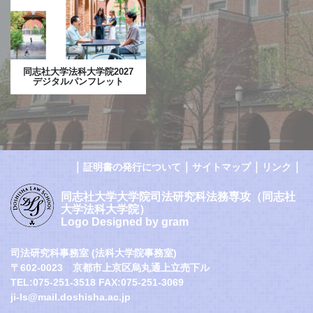
同志社大学法科大学院2027
デジタルパンフレット
｜
｜
｜
｜
証明書の発行について
サイトマップ
リンク
同志社大学大学院司法研究科法務専攻（同志社
大学法科大学院）
Logo Designed by gram
司法研究科事務室 (法科大学院事務室)
〒602-0023 京都市上京区烏丸通上立売下ル
TEL:075-251-3518 FAX:075-251-3069
ji-ls@mail.doshisha.ac.jp